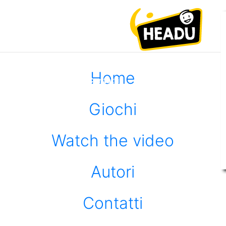
×
Home
tch
Autori
Contatti
e
Giochi
deo
Watch the video
Autori
Contatti