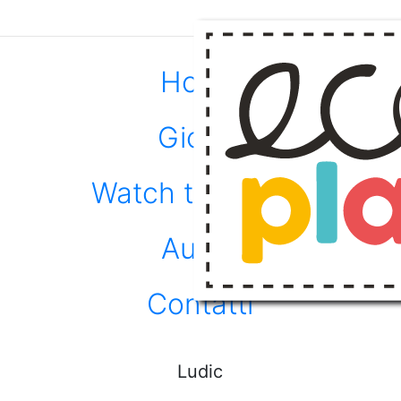
×
Home
Giochi
ori
Contatti
Watch the video
Autori
Contatti
Ludic