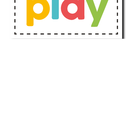
Ben Garcìa, Dave
De Vega