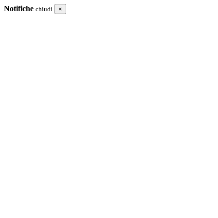
Notifiche
chiudi
×
I tuoi acquisti
Totale
Puoi aggiungere questo sito alla schermata Home del tuo dispositivo.
Procedi in cassa
Chiudi e Continua gli acquisti