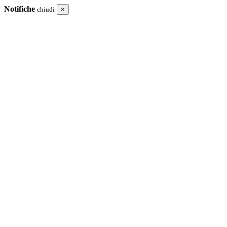
Notifiche
chiudi
×
I tuoi acquisti
Totale
Procedi in cassa