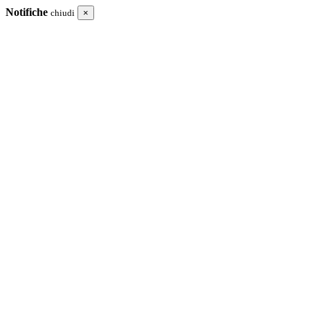
Notifiche
chiudi
×
I tuoi acquisti
Totale
Procedi in cassa