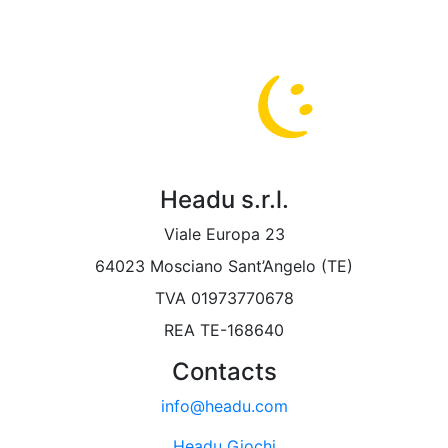
Headu s.r.l.
Puoi aggiungere questo sito alla schermata Home del
tuo dispositivo.
Viale Europa 23
64023 Mosciano Sant’Angelo (TE)
TVA 01973770678
Chiudi e Continua gli acquisti
REA TE-168640
Contacts
100% acquisto sicuro. Crittografia fino a 256 bit.
info@headu.com
Headu Giochi