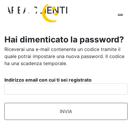
inserisci il codice di controllo
985
nella casella
AREA CLIENTI
sottostante
×
Hai dimenticato la password?
I TUOI ACQUISTI
Ho letto e accetto la privacy
Riceverai una e-mail contenente un codice tramite il
quale potrai impostare una nuova password. Il codice
ha una scadenza temporale.
Invia il messaggio
TOTALE
Indirizzo email con cui ti sei registrato
Procedi in cassa
INVIA