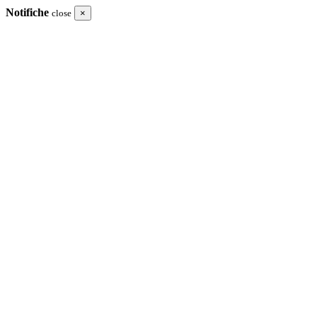
Notifiche
close
×
I tuoi acquisti
Totale
Procedi in cassa