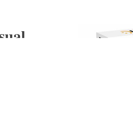
sual
 figure
a? Un action
ro avvincente