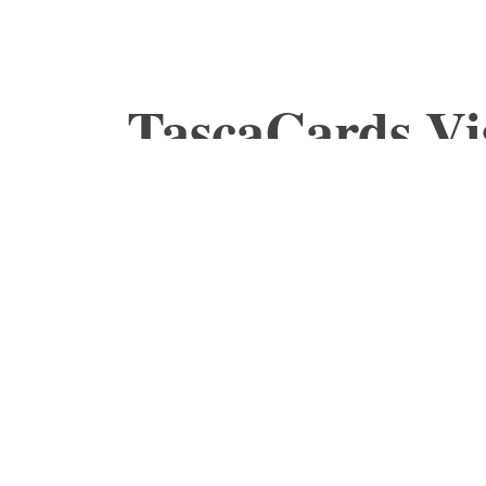
TascaCards Vi
Il gioco per occhi svegli!
Chi è il più veloce a trovare una coppia di
identiche, ruotate o di dimensione divers
game di attenzione e osservazione davve
per grandi e piccoli!
Età:
8-99
Numero di giocatori:
2-6
Durata:
30'
Area di abilità:
Intelligenza spaziale